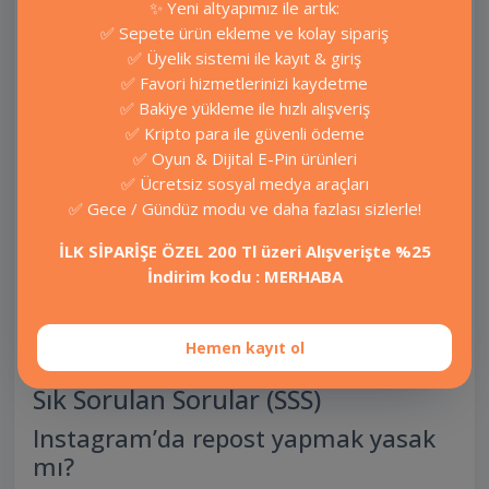
✨ Yeni altyapımız ile artık:
hem de yeni takipçilere ulaşma şansı tanır.
✅ Sepete ürün ekleme ve kolay sipariş
Ayrıca,
Takipcisepetim.com
üzerinden alınan
✅ Üyelik sistemi ile kayıt & giriş
desteklerle bu süreç profesyonelce
✅ Favori hizmetlerinizi kaydetme
yürütülebilir.
Instagram repost hilesi
✅ Bakiye yükleme ile hızlı alışveriş
✅ Kripto para ile güvenli ödeme
En Çok Repost Edilen İçerik Türleri
✅ Oyun & Dijital E-Pin ürünleri
✅ Ücretsiz sosyal medya araçları
Motive edici sözler
✅ Gece / Gündüz modu ve daha fazlası sizlerle!
Komik videolar
İLK SİPARİŞE ÖZEL 200 Tl üzeri Alışverişte %25
İndirim kodu : MERHABA
Viral dans ya da trend içerikler
Bilgilendirici kısa içerikler (reels & hikaye)
Hemen kayıt ol
Sık Sorulan Sorular (SSS)
Instagram’da repost yapmak yasak
mı?