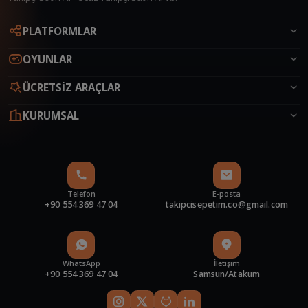
Canlı Destek
PLATFORMLAR
Çevrimiçi
OYUNLAR
ÜCRETSİZ ARAÇLAR
KURUMSAL
Telefon
E-posta
+90 554 369 47 04
takipcisepetim.co@gmail.com
WhatsApp
İletişim
+90 554 369 47 04
Samsun/Atakum