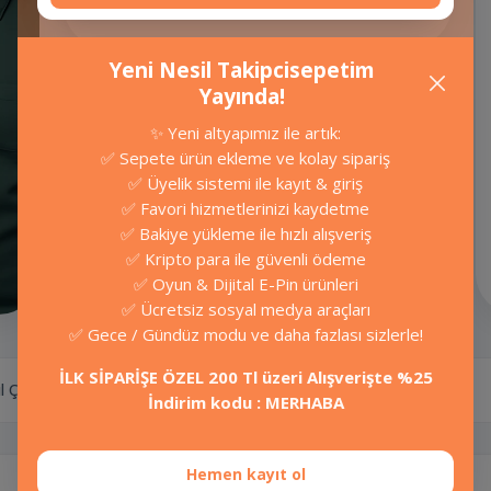
Yeni Nesil Takipcisepetim
Yayında!
✨ Yeni altyapımız ile artık:
✅ Sepete ürün ekleme ve kolay sipariş
E-pin hizmetlerinde güvenilir ve
✅ Üyelik sistemi ile kayıt & giriş
hızlı alışveriş için: OrvaPro!
✅ Favori hizmetlerinizi kaydetme
✅ Bakiye yükleme ile hızlı alışveriş
Oyunlar
✅ Kripto para ile güvenli ödeme
✅ Oyun & Dijital E-Pin ürünleri
✅ Ücretsiz sosyal medya araçları
✅ Gece / Gündüz modu ve daha fazlası sizlerle!
İLK SİPARİŞE ÖZEL 200 Tl üzeri Alışverişte %25
l Çalışır
İndirim kodu : MERHABA
Hemen kayıt ol
Platform