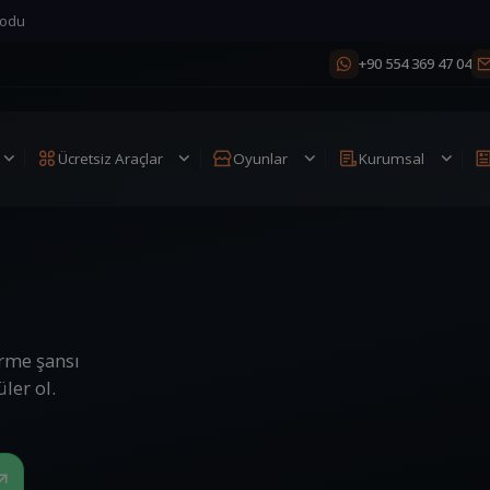
+90 554 369 47 04
Ücretsiz Araçlar
Oyunlar
Kurumsal
irme şansı
ler ol.