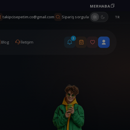
MERHABA
Kuponu kopyala
Sipariş sorgula
takipcisepetim.co@gmail.com
TR
3
Blog
İletişim