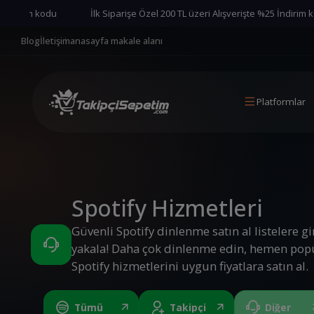
rim kodu
İlk Siparişe Özel 200 TL üzeri Alışverişte %25 İndirim kodu
Blog
İletişim
anasayfa makale alanı
Platformlar
Spotify Hizmetleri
Güvenli Spotify dinlenme satın al listelere g
yakala! Daha çok dinlenme edin, hemen popü
Spotify hizmetlerini uygun fiyatlara satın al.
Tümü
Takipçi
Diğer