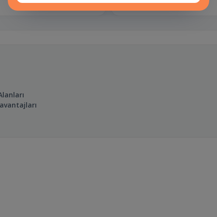
Spotify
lanları
avantajları