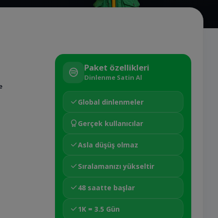
Paket özellikleri
Dinlenme Satin Al
e
Global dinlenmeler
Gerçek kullanıcılar
Asla düşüş olmaz
Sıralamanızı yükseltir
48 saatte başlar
1K = 3.5 Gün