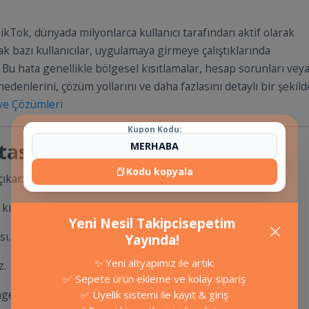
ikTok, dünyada milyonlarca kullanıcı tarafından aktif olarak
k bazı kullanıcılar, uygulamaya girmeye çalıştıklarında
. Bu hata genellikle bölgesel kısıtlamalar, hesap sorunları vey
nedenlerini, çözüm yollarını ve daha fazlasını detaylı bir şekild
 ve Çözümleri
Kupon Kodu:
tası Nedir?
Kodu kopyala
ıkar:
ısıtlanmış olması.
Yeni Nesil Takipcisepetim
sı.
Yayında!
✨ Yeni altyapımız ile artık:
z.
✅ Sepete ürün ekleme ve kolay sipariş
ngellenmesi.
✅ Üyelik sistemi ile kayıt & giriş