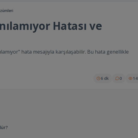
özümleri
nılamıyor Hatası ve
amıyor" hata mesajıyla karşılaşabilir. Bu hata genellikle
6 dk
0
14
lür?