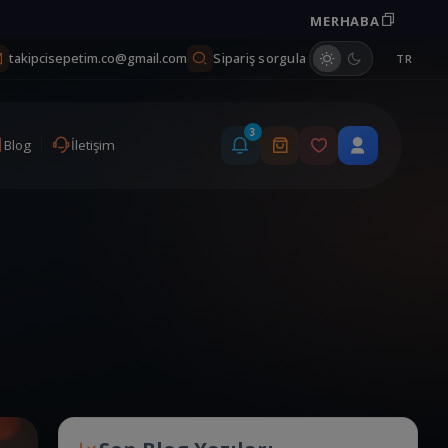
MERHABA
Kuponu kopyala
Sipariş sorgula
takipcisepetim.co@gmail.com
TR
3
Blog
İletişim