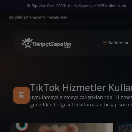
İlk Siparişe Özel 200 TL üzeri Alışverişte %25 İndirim kodu
İlk S
Blog
İletişim
anasayfa makale alanı
Platformlar
TikTok Hizmetler Kulla
uygulamaya girmeye çalıştıklarında "Hizmetle
genellikle bölgesel kısıtlamalar, hesap soru