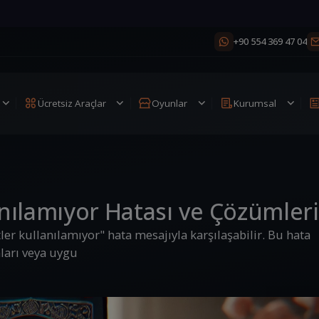
iparişe Özel 200 TL üzeri Alışverişte %25 İndirim kodu
+90 554 369 47 04
Ücretsiz Araçlar
Oyunlar
Kurumsal
nılamıyor Hatası ve Çözümleri
r kullanılamıyor" hata mesajıyla karşılaşabilir. Bu hata
nları veya uygu