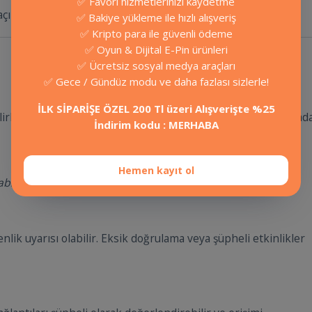
✅ Favori hizmetlerinizi kaydetme
çıklanmıştır.
✅ Bakiye yükleme ile hızlı alışveriş
✅ Kripto para ile güvenli ödeme
✅ Oyun & Dijital E-Pin ürünleri
✅ Ücretsiz sosyal medya araçları
✅ Gece / Gündüz modu ve daha fazlası sizlerle!
İLK SİPARİŞE ÖZEL 200 Tl üzeri Alışverişte %25
irli bölgelerde kısıtlamalara tabi tutulmuş olabilir. Bu durumda
İndirim kodu : MERHABA
Hemen kayıt ol
bilir.
enlik uyarısı olabilir. Eksik doğrulama veya şüpheli etkinlikler