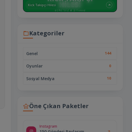
Kick Takipçi Hilesi
Kategoriler
Genel
144
Oyunlar
0
Sosyal Medya
10
Öne Çıkan Paketler
Instagram
150 Gönderi Paylaşım