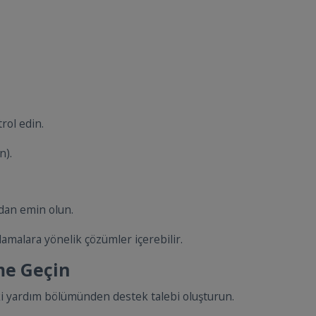
rol edin.
n).
dan emin olun.
amalara yönelik çözümler içerebilir.
ime Geçin
i yardım bölümünden destek talebi oluşturun.