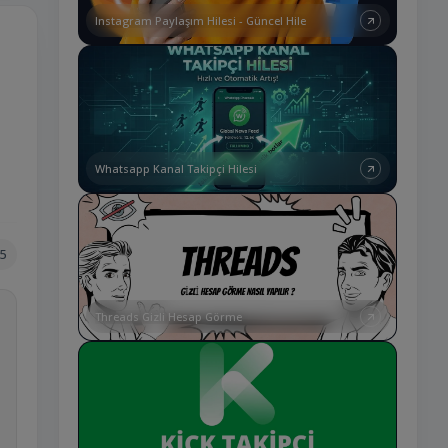
Instagram Paylaşım Hilesi - Güncel Hile
Whatsapp Kanal Takipçi Hilesi
5
Threads Gizli Hesap Görme