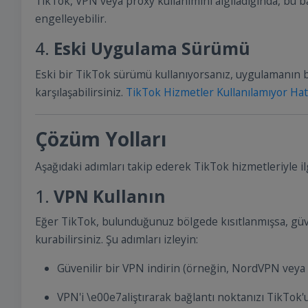
TikTok, VPN veya proxy kullanımını algıladığında, bu ba
engelleyebilir.
4.
Eski Uygulama Sürümü
Eski bir TikTok sürümü kullanıyorsanız, uygulamanın bö
karşılaşabilirsiniz.
TikTok Hizmetler Kullanılamıyor Hat
Çözüm Yolları
Aşağıdaki adımları takip ederek TikTok hizmetleriyle ilgi
1.
VPN Kullanın
Eğer TikTok, bulunduğunuz bölgede kısıtlanmışsa, güven
kurabilirsiniz. Şu adımları izleyin:
Güvenilir bir VPN indirin (örneğin, NordVPN veya
VPN'i \e00e7aliştırarak bağlantı noktanızı TikTok'un