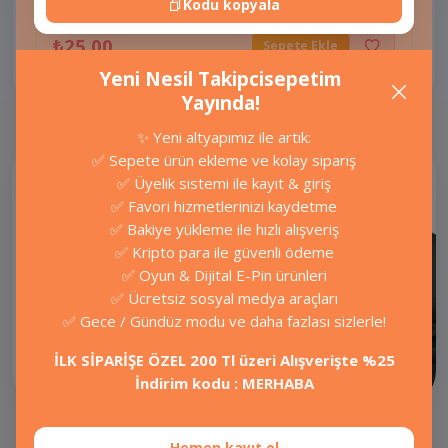
Kodu kopyala
Garantili Takipçi
₺25,00
Sepete Ekle
Yeni Nesil Takipcisepetim
Yayında!
✨ Yeni altyapımız ile artık:
✅ Sepete ürün ekleme ve kolay sipariş
Kesintisiz İletişim,
✅ Üyelik sistemi ile kayıt & giriş
Anında Çözüm!
✅ Favori hizmetlerinizi kaydetme
Sosyal Medyada Zaman
✅ Bakiye yükleme ile hızlı alışveriş
Değerlidir; Sorularınız
Beklemeye Gelmez.
✅ Kripto para ile güvenli ödeme
7/24 destek ekibimizle ihtiyaç
✅ Oyun & Dijital E-Pin ürünleri
duyduğunuz her an
✅ Ücretsiz sosyal medya araçları
yanınızdayız.
✅ Gece / Gündüz modu ve daha fazlası sizlerle!
İLK SİPARİŞE ÖZEL 200 Tl üzeri Alışverişte %25
İletişime Geç
İndirim kodu : MERHABA
Hemen kayıt ol