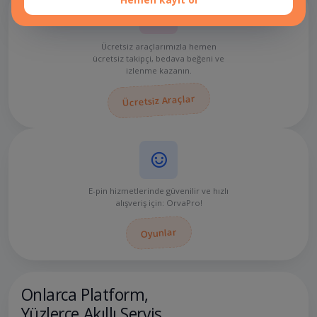
Ücretsiz araçlarımızla hemen
ücretsiz takipçi, bedava beğeni ve
izlenme kazanın.
Ücretsiz Araçlar
E-pin hizmetlerinde güvenilir ve hızlı
alışveriş için: OrvaPro!
Oyunlar
Onlarca Platform,
Yüzlerce Akıllı Servis