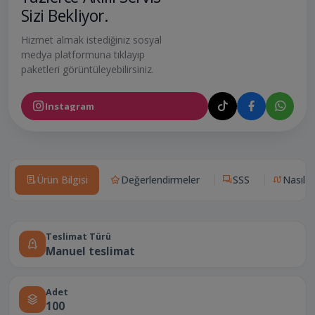
Sizi Bekliyor.
Hizmet almak istediğiniz sosyal
medya platformuna tıklayıp
paketleri görüntüleyebilirsiniz.
Instagram
Ürün Bilgisi
Değerlendirmeler
SSS
Nasıl Ça
Teslimat Türü
Manuel teslimat
Adet
100