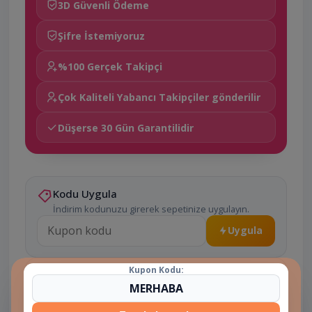
3D Güvenli Ödeme
Şifre İstemiyoruz
%100 Gerçek Takipçi
Çok Kaliteli Yabancı Takipçiler gönderilir
Düşerse 30 Gün Garantilidir
Kodu Uygula
İndirim kodunuzu girerek sepetinize uygulayın.
Uygula
Kupon Kodu:
Sepete Ekle
Seçili paketi sepetinize ekleyin.
100
Adet