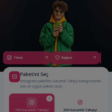
Tümü
Beğeni
Y
Paketini Seç
Instagram paketleri Garantili Takipçi kategorisinde
size en uygun paketi seçin.
100 Garantili Takipçi
200 Garantili Takipçi