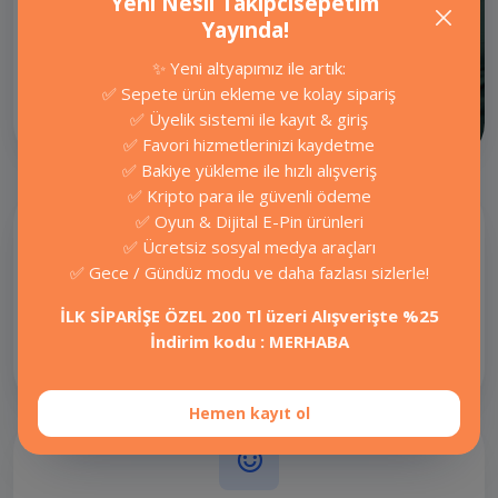
Yeni Nesil Takipcisepetim
7/24 destek ekibimizle ihtiyaç
Yayında!
duyduğunuz her an
yanınızdayız.
✨ Yeni altyapımız ile artık:
✅ Sepete ürün ekleme ve kolay sipariş
✅ Üyelik sistemi ile kayıt & giriş
İletişime Geç
✅ Favori hizmetlerinizi kaydetme
✅ Bakiye yükleme ile hızlı alışveriş
✅ Kripto para ile güvenli ödeme
✅ Oyun & Dijital E-Pin ürünleri
✅ Ücretsiz sosyal medya araçları
✅ Gece / Gündüz modu ve daha fazlası sizlerle!
Ücretsiz araçlarımızla hemen
ücretsiz takipçi, bedava beğeni ve
İLK SİPARİŞE ÖZEL 200 Tl üzeri Alışverişte %25
izlenme kazanın.
İndirim kodu : MERHABA
Ücretsiz Araçlar
Hemen kayıt ol