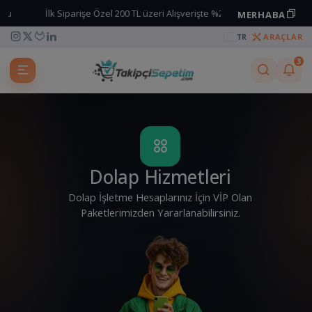
İlk Siparişe Özel 200 TL üzeri Alışverişte %25 İndirim kodu
MERHABA
Kuponu kopyala
ARAÇLAR
TR
3
Dolap Hizmetleri
Dolap İşletme Hesaplarınız İçin VİP Olan
Paketlerimizden Yararlanabilirsiniz.