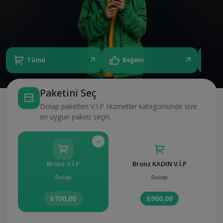
Tümü
Beğeni
Y
Paketini Seç
Dolap paketleri V.İ.P Hizmetler kategorisinde size
en uygun paketi seçin.
Bronz V.İ.P
Bronz KADIN V.İ.P
Dolap
Dolap
₺700,00
₺900,00