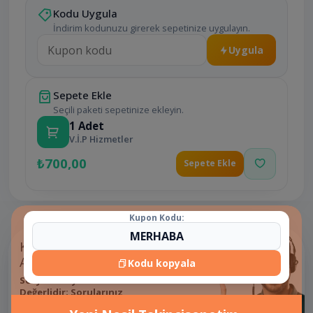
Kodu Uygula
İndirim kodunuzu girerek sepetinize uygulayın.
Uygula
Sepete Ekle
Seçili paketi sepetinize ekleyin.
1
Adet
V.İ.P Hizmetler
₺700,00
Sepete Ekle
Kupon Kodu:
Kesintisiz İletişim,
Anında Çözüm!
Kodu kopyala
Sosyal Medyada Zaman
Değerlidir; Sorularınız
Beklemeye Gelmez.