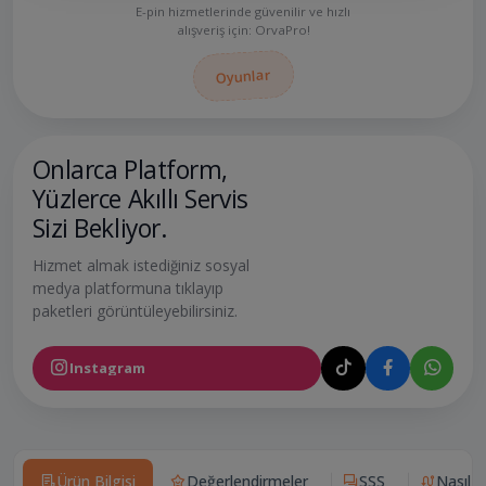
E-pin hizmetlerinde güvenilir ve hızlı
alışveriş için: OrvaPro!
Oyunlar
Onlarca Platform,
Yüzlerce Akıllı Servis
Sizi Bekliyor.
Hizmet almak istediğiniz sosyal
medya platformuna tıklayıp
paketleri görüntüleyebilirsiniz.
Instagram
Ürün Bilgisi
Değerlendirmeler
SSS
Nasıl Ça