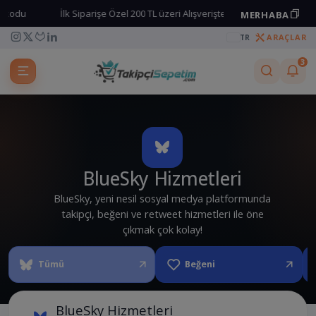
 kodu
İlk Siparişe Özel 200 TL üzeri Alışverişte %25 İndirim kodu
MERHABA
Kuponu kopyala
ARAÇLAR
TR
3
BlueSky Hizmetleri
BlueSky, yeni nesil sosyal medya platformunda
takipçi, beğeni ve retweet hizmetleri ile öne
çıkmak çok kolay!
Tümü
Beğeni
BlueSky Hizmetleri