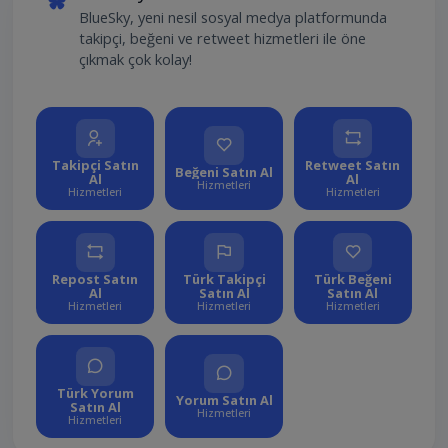
BlueSky, yeni nesil sosyal medya platformunda
takipçi, beğeni ve retweet hizmetleri ile öne
çıkmak çok kolay!
Takipçi Satın
Retweet Satın
Beğeni Satın Al
Al
Al
Hizmetleri
Hizmetleri
Hizmetleri
Repost Satın
Türk Takipçi
Türk Beğeni
Al
Satın Al
Satın Al
Hizmetleri
Hizmetleri
Hizmetleri
Türk Yorum
Yorum Satın Al
Satın Al
Hizmetleri
Hizmetleri