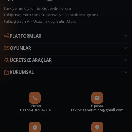
Türkiye'nin 6 yıldır En Güvenilir Tercihi
Takipcisepetim.com Kurumsal ve Faturalı İnstagram
Takipçi Satın Al - Ucuz Takipçi Satın Al vb.
Canlı Destek
PLATFORMLAR
Çevrimiçi
OYUNLAR
ÜCRETSİZ ARAÇLAR
KURUMSAL
Telefon
E-posta
+90 554 369 47 04
takipcisepetim.co@gmail.com