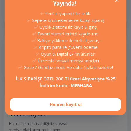
ücretsiz takipçi, bedava beğeni ve
Yayında!
izlenme kazanın.
✨ Yeni altyapımız ile artık:
Ücretsiz Araçlar
✅ Sepete ürün ekleme ve kolay sipariş
✅ Üyelik sistemi ile kayıt & giriş
✅ Favori hizmetlerinizi kaydetme
✅ Bakiye yükleme ile hızlı alışveriş
✅ Kripto para ile güvenli ödeme
✅ Oyun & Dijital E-Pin ürünleri
E-pin hizmetlerinde güvenilir ve hızlı
✅ Ücretsiz sosyal medya araçları
alışveriş için: OrvaPro!
✅ Gece / Gündüz modu ve daha fazlası sizlerle!
Oyunlar
İLK SİPARİŞE ÖZEL 200 Tl üzeri Alışverişte %25
İndirim kodu : MERHABA
Onlarca Platform,
Yüzlerce Akıllı Servis
Hemen kayıt ol
Sizi Bekliyor.
Hizmet almak istediğiniz sosyal
medya platformuna tıklayıp