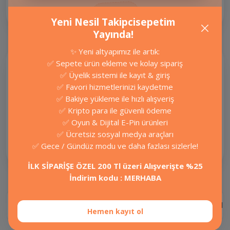
Oyunlar
Yeni Nesil Takipcisepetim
Yayında!
✨ Yeni altyapımız ile artık:
Onlarca Platform,
✅ Sepete ürün ekleme ve kolay sipariş
Yüzlerce Akıllı Servis
✅ Üyelik sistemi ile kayıt & giriş
Sizi Bekliyor.
✅ Favori hizmetlerinizi kaydetme
✅ Bakiye yükleme ile hızlı alışveriş
Hizmet almak istediğiniz sosyal
✅ Kripto para ile güvenli ödeme
medya platformuna tıklayıp
✅ Oyun & Dijital E-Pin ürünleri
paketleri görüntüleyebilirsiniz.
✅ Ücretsiz sosyal medya araçları
✅ Gece / Gündüz modu ve daha fazlası sizlerle!
Instagram
İLK SİPARİŞE ÖZEL 200 Tl üzeri Alışverişte %25
İndirim kodu : MERHABA
Ürün Bilgisi
Değerlendirmeler
SSS
Nasıl Ça
Hemen kayıt ol