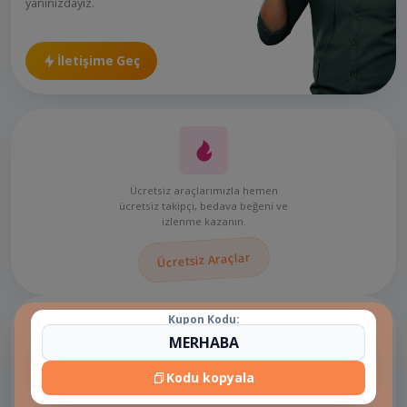
yanınızdayız.
İletişime Geç
Ücretsiz araçlarımızla hemen
ücretsiz takipçi, bedava beğeni ve
izlenme kazanın.
Ücretsiz Araçlar
Kupon Kodu:
Kodu kopyala
E-pin hizmetlerinde güvenilir ve hızlı
alışveriş için: OrvaPro!