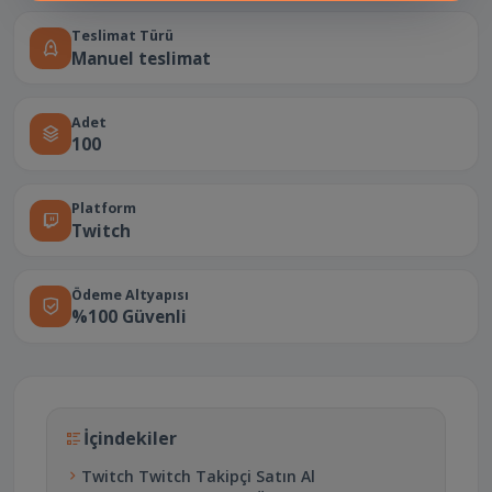
Teslimat Türü
Manuel teslimat
Adet
100
Platform
Twitch
Ödeme Altyapısı
%100 Güvenli
İçindekiler
Twitch Twitch Takipçi Satın Al