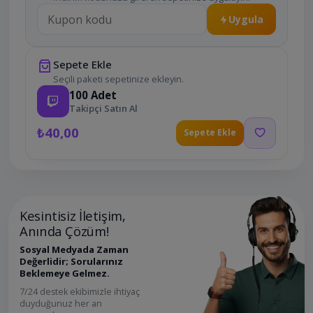
Uygula
Sepete Ekle
Seçili paketi sepetinize ekleyin.
100
Adet
Takipçi Satın Al
₺40,00
Sepete Ekle
Kesintisiz İletişim,
Anında Çözüm!
Sosyal Medyada Zaman
Değerlidir; Sorularınız
Beklemeye Gelmez.
7/24 destek ekibimizle ihtiyaç
duyduğunuz her an