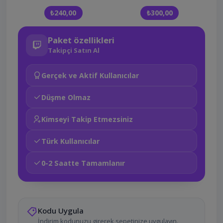
₺240,00
₺300,00
Paket özellikleri
Takipçi Satın Al
Gerçek ve Aktif Kullanıcılar
Düşme Olmaz
Kimseyi Takip Etmezsiniz
Türk Kullanıcılar
0-2 Saatte Tamamlanır
Kodu Uygula
İndirim kodunuzu girerek sepetinize uygulayın.