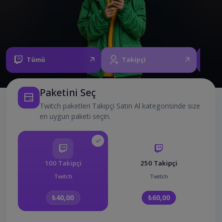
Tümü
Takipçi
İ
Paketini Seç
Twitch paketleri Takipçi Satın Al kategorisinde size
en uygun paketi seçin.
100 Takipçi
250 Takipçi
Twitch
Twitch
₺40,00
₺60,00