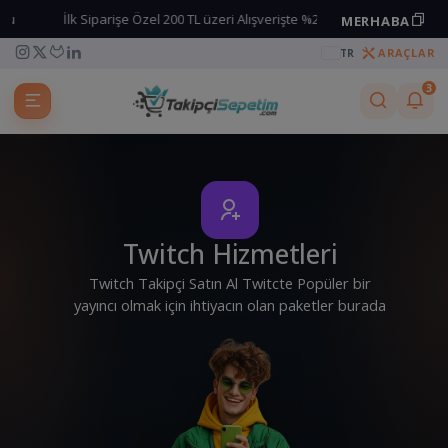
İlk Siparişe Özel 200 TL üzeri Alışverişte %25 İndirim kodu
MERHABA
Kuponu kopyala
ARAÇLAR
TR
3
Twitch Hizmetleri
Twitch Takipçi Satın Al Twitcte Popüler bir
yayıncı olmak için ihtiyacın olan paketler burada