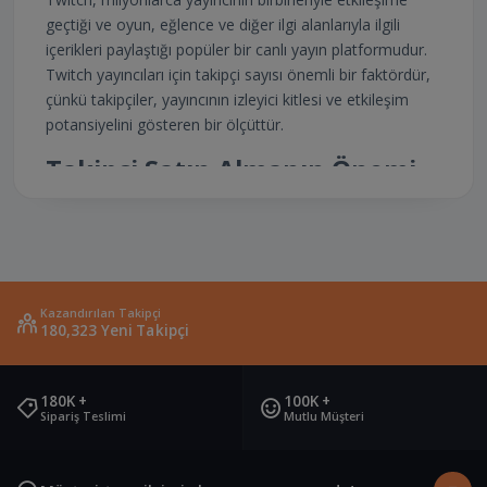
geçtiği ve oyun, eğlence ve diğer ilgi alanlarıyla ilgili
içerikleri paylaştığı popüler bir canlı yayın platformudur.
Twitch yayıncıları için takipçi sayısı önemli bir faktördür,
çünkü takipçiler, yayıncının izleyici kitlesi ve etkileşim
potansiyelini gösteren bir ölçüttür.
Takipçi Satın Almanın Önemi
Twitch yayıncıları, daha geniş bir kitleye ulaşmak,
yayınlarını daha fazla kişiye göstermek ve kanalın
büyümesini desteklemek için takipçi satın alma
yöntemini tercih edebilirler. Takipçi satın almak, daha
fazla takipçiye sahip olmanızı sağlar ve kanalınızın daha
Kazandırılan Takipçi
180,323 Yeni Takipçi
popüler görünmesini sağlar. Aynı zamanda organik
olarak daha fazla takipçi çekmenize yardımcı olabilir.
Takipcisepetim.com İle
180K +
100K +
Sipariş Teslimi
Mutlu Müşteri
Twitch Takipçi Satın Alma
Twitch takipçi satın almak isteyen yayıncılar için