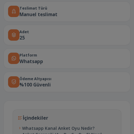
Teslimat Türü
Manuel teslimat
Adet
25
Platform
Whatsapp
Ödeme Altyapısı
%100 Güvenli
İçindekiler
Whatsapp Kanal Anket Oyu Nedir?