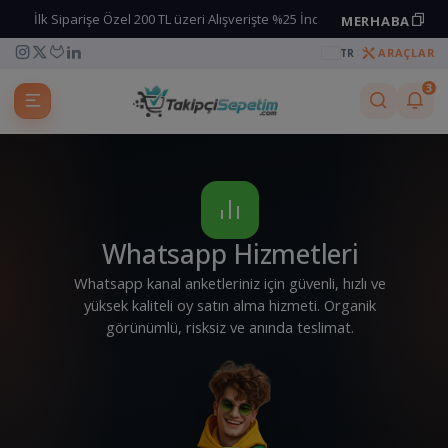
İlk Siparişe Özel 200 TL üzeri Alışverişte %25 İndirim kodu
MERHABA
Kuponu kopyala
ARAÇLAR
TR
3
Whatsapp Hizmetleri
Whatsapp kanal anketleriniz için güvenli, hızlı ve
yüksek kaliteli oy satın alma hizmeti. Organik
görünümlü, risksiz ve anında teslimat.