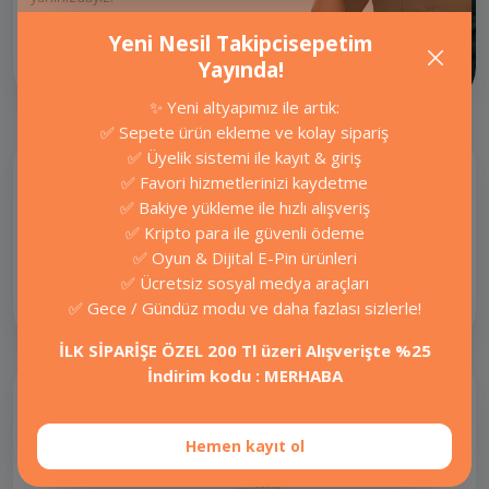
Yeni Nesil Takipcisepetim
Yayında!
İletişime Geç
✨ Yeni altyapımız ile artık:
✅ Sepete ürün ekleme ve kolay sipariş
✅ Üyelik sistemi ile kayıt & giriş
✅ Favori hizmetlerinizi kaydetme
✅ Bakiye yükleme ile hızlı alışveriş
Ücretsiz araçlarımızla hemen
✅ Kripto para ile güvenli ödeme
ücretsiz takipçi, bedava beğeni ve
✅ Oyun & Dijital E-Pin ürünleri
izlenme kazanın.
✅ Ücretsiz sosyal medya araçları
Ücretsiz Araçlar
✅ Gece / Gündüz modu ve daha fazlası sizlerle!
İLK SİPARİŞE ÖZEL 200 Tl üzeri Alışverişte %25
İndirim kodu : MERHABA
Hemen kayıt ol
E-pin hizmetlerinde güvenilir ve hızlı
alışveriş için: OrvaPro!