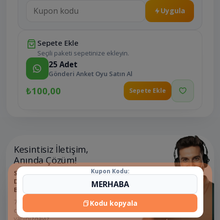
Uygula
Sepete Ekle
Seçili paketi sepetinize ekleyin.
25
Adet
Gönderi Anket Oyu Satın Al
₺100,00
Sepete Ekle
Kesintisiz İletişim,
Anında Çözüm!
Kupon Kodu:
Sosyal Medyada Zaman
Değerlidir; Sorularınız
Beklemeye Gelmez.
7/24 destek ekibimizle ihtiyaç
Kodu kopyala
duyduğunuz her an
yanınızdayız.