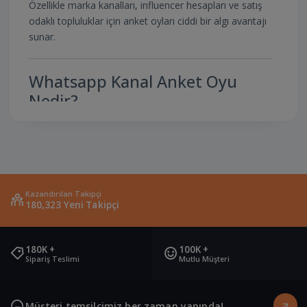
Özellikle marka kanalları, influencer hesapları ve satış
odaklı topluluklar için anket oyları ciddi bir algı avantajı
sunar.
Whatsapp Kanal Anket Oyu
Nedir?
Whatsapp kanal anket oyu, bir kanal içerisinde
oluşturulan anket seçeneklerine verilen oyları ifade
eder. Oy sayısının yüksek olması:
Anketin güvenilir görünmesini sağlar
Kazandırılan Takipçi
180,323 Yeni Takipçi
Takipçilerin katılım isteğini artırır
Algı yönetimini güçlendirir
180K +
100K +
Sipariş Teslimi
Mutlu Müşteri
Markanın veya kanalın otoritesini yükseltir
Anket Seçeneği (A – B – C – D –
Müşteri temsilcimiz her zaman yanında!