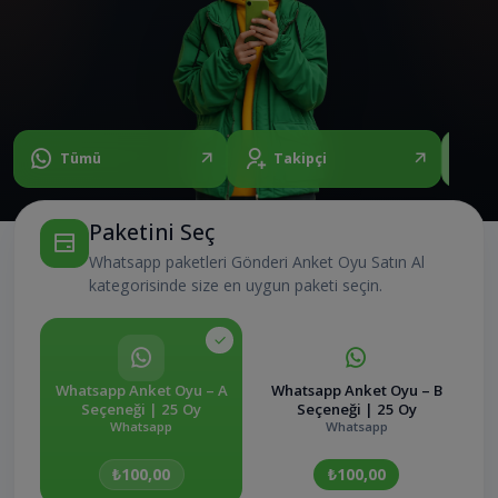
Tümü
Takipçi
D
Paketini Seç
Whatsapp paketleri Gönderi Anket Oyu Satın Al
kategorisinde size en uygun paketi seçin.
Whatsapp Anket Oyu – A
Whatsapp Anket Oyu – B
Seçeneği | 25 Oy
Seçeneği | 25 Oy
Whatsapp
Whatsapp
₺100,00
₺100,00