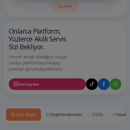
Oyunlar
Onlarca Platform,
Yüzlerce Akıllı Servis
Sizi Bekliyor.
Hizmet almak istediğiniz sosyal
medya platformuna tıklayıp
paketleri görüntüleyebilirsiniz.
Instagram
Ürün Bilgisi
Değerlendirmeler
SSS
Nasıl Ça