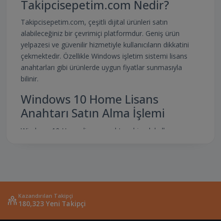
Takipcisepetim.com Nedir?
Takipcisepetim.com, çeşitli dijital ürünleri satın
alabileceğiniz bir çevrimiçi platformdur. Geniş ürün
yelpazesi ve güvenilir hizmetiyle kullanıcıların dikkatini
çekmektedir. Özellikle Windows işletim sistemi lisans
anahtarları gibi ürünlerde uygun fiyatlar sunmasıyla
bilinir.
Windows 10 Home Lisans
Anahtarı Satın Alma İşlemi
Windows 10 Home lisans anahtarı, birçok kullanıcının
ihtiyaç duyduğu bir üründür. Takipcisepetim.com
üzerinden bu lisans anahtarını satın almak oldukça
kolaydır. Siteye giriş yaptıktan sonra, arama çubuğuna
"Windows 10 Home lisans anahtarı" yazarak ilgili ürünü
bulabilirsiniz. Ardından, satın alma işlemini
Kazandırılan Takipçi
gerçekleştirmek için gerekli adımları takip edebilirsiniz.
180,323 Yeni Takipçi
Takipcisepetim.com'un