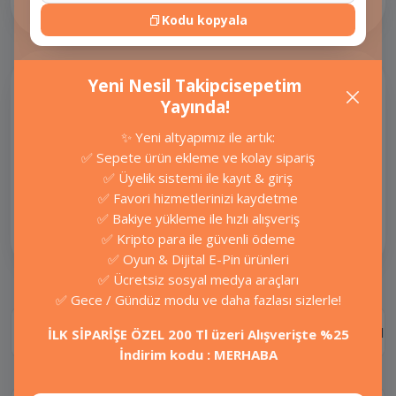
Oyunlar
Kodu kopyala
Onlarca Platform,
Yeni Nesil Takipcisepetim
Yüzlerce Akıllı Servis
Yayında!
Sizi Bekliyor.
✨ Yeni altyapımız ile artık:
Hizmet almak istediğiniz sosyal
✅ Sepete ürün ekleme ve kolay sipariş
medya platformuna tıklayıp
✅ Üyelik sistemi ile kayıt & giriş
paketleri görüntüleyebilirsiniz.
✅ Favori hizmetlerinizi kaydetme
✅ Bakiye yükleme ile hızlı alışveriş
✅ Kripto para ile güvenli ödeme
Instagram
✅ Oyun & Dijital E-Pin ürünleri
✅ Ücretsiz sosyal medya araçları
✅ Gece / Gündüz modu ve daha fazlası sizlerle!
Ürün Bilgisi
Değerlendirmeler
SSS
Nasıl Ça
İLK SİPARİŞE ÖZEL 200 Tl üzeri Alışverişte %25
İndirim kodu : MERHABA