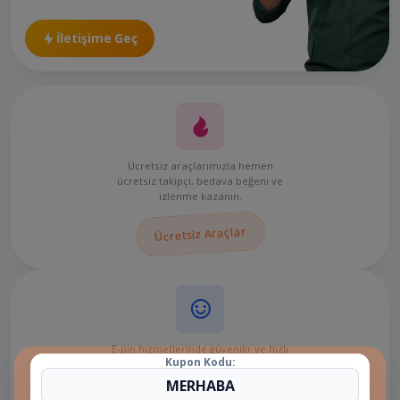
İletişime Geç
Ücretsiz araçlarımızla hemen
ücretsiz takipçi, bedava beğeni ve
izlenme kazanın.
Ücretsiz Araçlar
E-pin hizmetlerinde güvenilir ve hızlı
Kupon Kodu:
alışveriş için: OrvaPro!