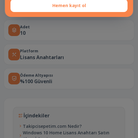
Teslimat Türü
Hemen kayıt ol
Manuel teslimat
Adet
10
Platform
Lisans Anahtarları
Ödeme Altyapısı
%100 Güvenli
İçindekiler
Takipcisepetim.com Nedir?
Windows 10 Home Lisans Anahtarı Satın