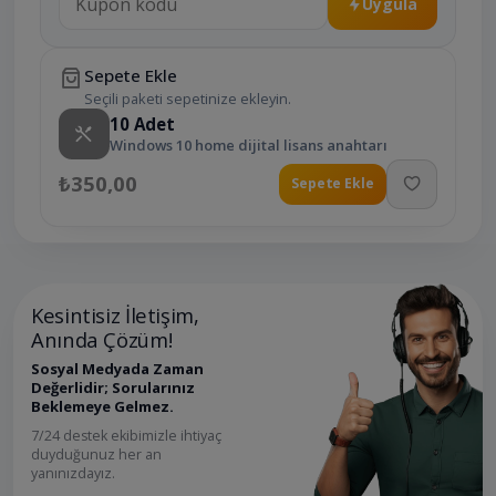
Uygula
Sepete Ekle
Seçili paketi sepetinize ekleyin.
10
Adet
Windows 10 home dijital lisans anahtarı
₺350,00
Sepete Ekle
Kesintisiz İletişim,
Anında Çözüm!
Sosyal Medyada Zaman
Değerlidir; Sorularınız
Beklemeye Gelmez.
7/24 destek ekibimizle ihtiyaç
duyduğunuz her an
yanınızdayız.