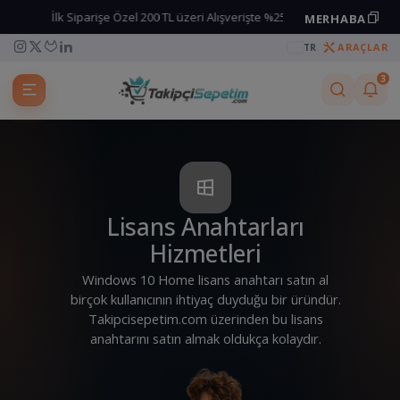
İlk Siparişe Özel 200 TL üzeri Alışverişte %25 İndirim kodu
MERHABA
Kuponu kopyala
ARAÇLAR
TR
3
Lisans Anahtarları
Hizmetleri
Windows 10 Home lisans anahtarı satın al
birçok kullanıcının ihtiyaç duyduğu bir üründür.
Takipcisepetim.com üzerinden bu lisans
anahtarını satın almak oldukça kolaydır.