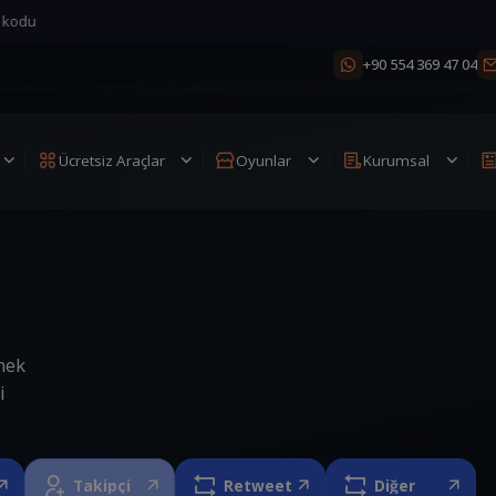
+90 554 369 47 04
Ücretsiz Araçlar
Oyunlar
Kurumsal
mek
i
Takipçi
Retweet
Diğer