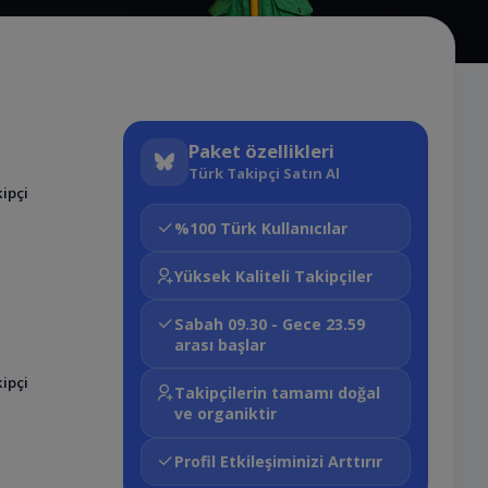
Paket özellikleri
Türk Takipçi Satın Al
ipçi
%100 Türk Kullanıcılar
Yüksek Kaliteli Takipçiler
Sabah 09.30 - Gece 23.59
arası başlar
ipçi
Takipçilerin tamamı doğal
ve organiktir
Profil Etkileşiminizi Arttırır