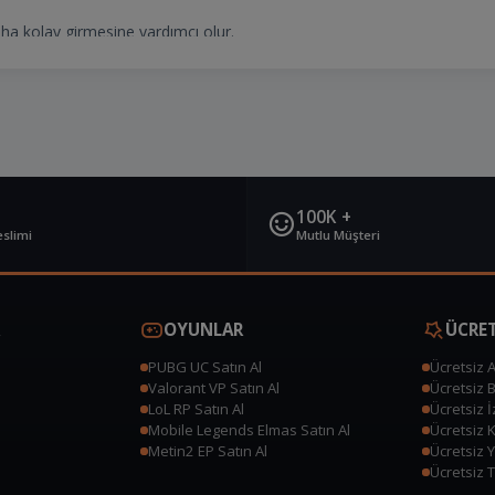
daha kolay girmesine yardımcı olur.
 takipçiler sayesinde daha fazla beğeni, yorum ve erişim elde edebilirsin
e önerir.
anik takipçi kazanmanızı da kolaylaştırır.
nıt Oluşturur
100K +
eslimi
Mutlu Müşteri
k olması güven verir.
sterdiği için takipçi sayısı yüksek bir profil daha hızlı büyür.
OYUNLAR
ÜCRET
Almanın Avantajları
PUBG UC Satın Al
Ücretsiz 
Valorant VP Satın Al
Ücretsiz 
larak kullanıldığında hesabınıza birçok kazanç sağlar.
LoL RP Satın Al
Ücretsiz 
Mobile Legends Elmas Satın Al
Ücretsiz 
Metin2 EP Satın Al
Ücretsiz 
Ücretsiz T
de teslim ederek kullanıcıların hızlı sonuç almasını sağlar.