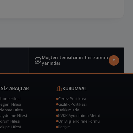
iz.
Canlı Destek
Çevrimiçi
Müşteri temsilcimiz her zaman
yanında!
SİZ ARAÇLAR
KURUMSAL
Abone Hilesi
Çerez Politikası
Beğeni Hilesi
Gizlilik Politikası
İzlenme Hilesi
Hakkımızda
Kaydetme Hilesi
KVKK Aydınlatma Metni
Yorum Hilesi
Ön Bilgilendirme Formu
akipçi Hilesi
İletişim