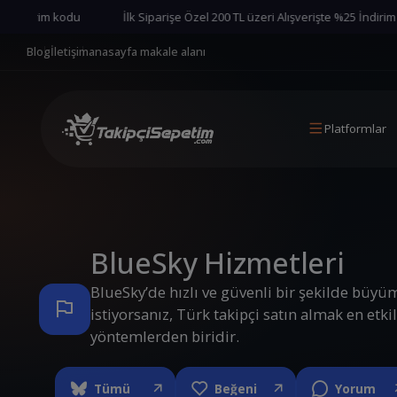
rim kodu
İlk Siparişe Özel 200 TL üzeri Alışverişte %25 İndirim kodu
Blog
İletişim
anasayfa makale alanı
Platformlar
BlueSky Hizmetleri
BlueSky’de hızlı ve güvenli bir şekilde büyü
istiyorsanız, Türk takipçi satın almak en etkil
yöntemlerden biridir.
Tümü
Beğeni
Yorum