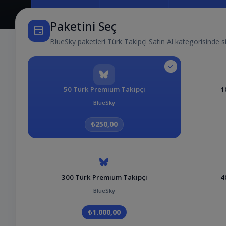
Paketini Seç
BlueSky paketleri Türk Takipçi Satın Al kategorisinde s
50 Türk Premium Takipçi
1
BlueSky
₺250,00
300 Türk Premium Takipçi
4
BlueSky
₺1.000,00