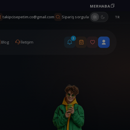
MERHABA
Kuponu kopyala
Sipariş sorgula
takipcisepetim.co@gmail.com
TR
3
Blog
İletişim