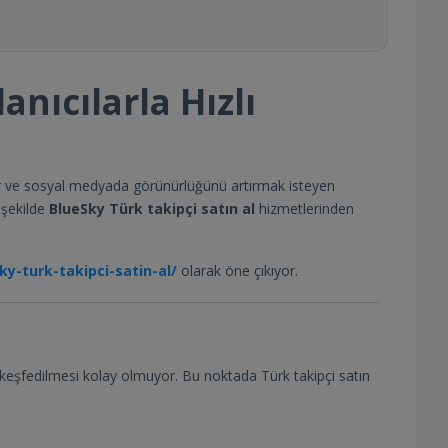
anıcılarla Hızlı
eler ve sosyal medyada görünürlüğünü artırmak isteyen
r şekilde
BlueSky Türk takipçi satın al
hizmetlerinden
y-turk-takipci-satin-al/
olarak öne çıkıyor.
n keşfedilmesi kolay olmuyor. Bu noktada Türk takipçi satın