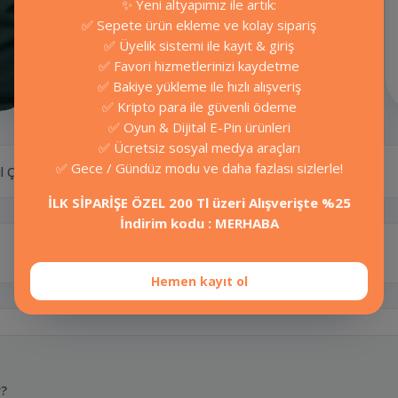
✨ Yeni altyapımız ile artık:
hızlı alışveriş için: OrvaPro!
✅ Sepete ürün ekleme ve kolay sipariş
✅ Üyelik sistemi ile kayıt & giriş
Oyunlar
✅ Favori hizmetlerinizi kaydetme
✅ Bakiye yükleme ile hızlı alışveriş
✅ Kripto para ile güvenli ödeme
✅ Oyun & Dijital E-Pin ürünleri
✅ Ücretsiz sosyal medya araçları
✅ Gece / Gündüz modu ve daha fazlası sizlerle!
l Çalışır
İLK SİPARİŞE ÖZEL 200 Tl üzeri Alışverişte %25
İndirim kodu : MERHABA
Platform
BlueSky
Hemen kayıt ol
r?