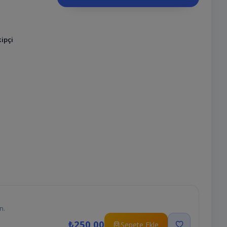
ipçi
n.
₺250,00
Sepete Ekle