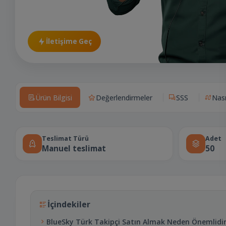
İletişime Geç
Ürün Bilgisi
Değerlendirmeler
SSS
Nası
Teslimat Türü
Adet
Manuel teslimat
50
İçindekiler
BlueSky Türk Takipçi Satın Almak Neden Önemlidi