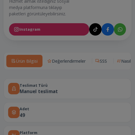
Hizmet almak istediğiniz sosyal
medya platformuna tıklayıp
paketleri görüntüleyebilirsiniz.
Instagram
Ürün Bilgisi
Değerlendirmeler
SSS
Nasıl Ça
Teslimat Türü
Manuel teslimat
Adet
49
Platform