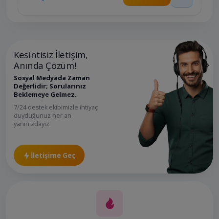
Kesintisiz İletişim,
Anında Çözüm!
Sosyal Medyada Zaman
Değerlidir; Sorularınız
Beklemeye Gelmez.
7/24 destek ekibimizle ihtiyaç
duyduğunuz her an
yanınızdayız.
İletişime Geç