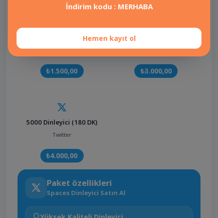
İndirim kodu : MERHABA
5000 Dinleyici (60 DK)
5000 Dinleyici (120 DK)
Hemen kayıt ol
Twitter
Twitter
₺1.500,00
₺3.000,00
5000 Dinleyici (180 DK)
Twitter
₺4.000,00
Paket özellikleri
Spaces Dinleyici Satın Al
Yüksek Kaliteli Dinleyici