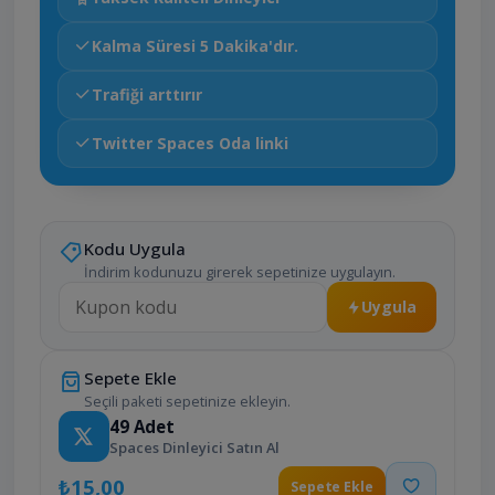
Kalma Süresi 5 Dakika'dır.
Trafiği arttırır
Twitter Spaces Oda linki
Kodu Uygula
İndirim kodunuzu girerek sepetinize uygulayın.
Uygula
Sepete Ekle
Seçili paketi sepetinize ekleyin.
49
Adet
Spaces Dinleyici Satın Al
₺15,00
Sepete Ekle