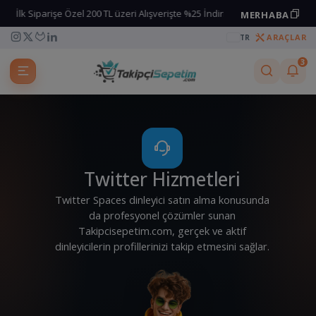
k Siparişe Özel 200 TL üzeri Alışverişte %25 İndirim kodu
İlk Siparişe
MERHABA
Kuponu kopyala
ARAÇLAR
TR
3
Twitter Hizmetleri
Twitter Spaces dinleyici satın alma konusunda
da profesyonel çözümler sunan
Takipcisepetim.com, gerçek ve aktif
dinleyicilerin profillerinizi takip etmesini sağlar.