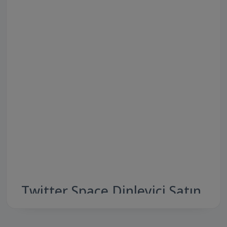
Twitter Space Dinleyici Satın
Al – Dijital Konuşmalarınıza
Güç Katın