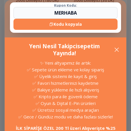
2000 Dinleyici (180 DK)
3000 Dinleyici (30 DK)
Kupon Kodu:
Twitter
Twitter
₺1.650,00
₺600,00
Kodu kopyala
Yeni Nesil Takipcisepetim
3000 Dinleyici (60 DK)
3000 Dinleyici (120 DK)
Yayında!
Twitter
Twitter
✨ Yeni altyapımız ile artık:
✅ Sepete ürün ekleme ve kolay sipariş
₺1.000,00
₺1.750,00
✅ Üyelik sistemi ile kayıt & giriş
✅ Favori hizmetlerinizi kaydetme
✅ Bakiye yükleme ile hızlı alışveriş
✅ Kripto para ile güvenli ödeme
3000 Dinleyici (180 DK)
5000 Dinleyici (30 DK)
✅ Oyun & Dijital E-Pin ürünleri
✅ Ücretsiz sosyal medya araçları
Twitter
Twitter
✅ Gece / Gündüz modu ve daha fazlası sizlerle!
₺2.000,00
₺1.000,00
İLK SİPARİŞE ÖZEL 200 Tl üzeri Alışverişte %25