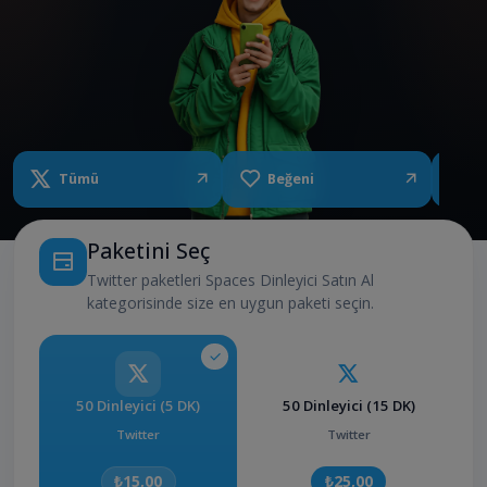
Tümü
Beğeni
Y
Paketini Seç
Twitter paketleri Spaces Dinleyici Satın Al
kategorisinde size en uygun paketi seçin.
50 Dinleyici (5 DK)
50 Dinleyici (15 DK)
Twitter
Twitter
₺15,00
₺25,00