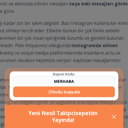
niz ve aklınızda silinen mesajları
veya eski mesajları görm
ze göre.
ğı kadar zor bir işlem değildir. Bazı Instagram kullanıcıları kimi
 silmeyi tercih eder. Elbette bunun bir çok farklı sebebi
enirken bir çok insan içeriğinde lüzumlu ve gerekli bulunan
ektedir. Peki ihtiyacımız olduğunda
instagramda silinen
knoloji ve sosyal medya platformlarında insanların arzu ve
 bu sorunun cevabını hepimize veriyor: kaybolan mesajlarımızı
Kupon Kodu:
ası için uygulamalar türetilmiştir. Türetilen bu uygulamalar
sal, takipçi kayıtlarını görme, gizli ve herkese açık olmayan
Kodu kopyala
görme. Uygulamaları yükledikten sonra kurulum işlemini
agram bilgileri girilir ve uygulama aracılığıyla mesajlarınıza
konuşma ve görüşmeler kayıt altında tutulur. Bazı zamanlarda
Yeni Nesil Takipcisepetim
ek, karışık mesajları hizaya getirmek için mesajlar kullanıcıl
Yayında!
 uygulamasında geri dönüşüm kutusu yoktur. Bu silme işlemini