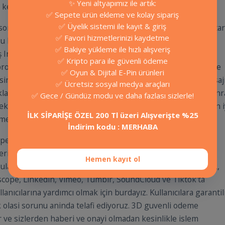
✨ Yeni altyapımız ile artık:
kendisidir.
✅ Sepete ürün ekleme ve kolay sipariş
✅ Üyelik sistemi ile kayıt & giriş
onra mesajlari kurtarma işine başlamak için "Mesajları Kurtar
✅ Favori hizmetlerinizi kaydetme
zu kanıtlamak için insan doğrulamasını tamamlayabilir, ben
✅ Bakiye yükleme ile hızlı alışveriş
iş Instagram mesajlarınızı kurtarabilirsiniz. Veya
Instagram
✅ Kripto para ile güvenli ödeme
profilinize girin. Sağ üst köşede yer alan altalta olan üç çizgiye
✅ Oyun & Dijital E-Pin ürünleri
ne gidin. Sorun bildir kısmından mesajlaştığınız kişiyi, mesaj
✅ Ücretsiz sosyal medya araçları
klayan açıklayıcı bir metin yazın. Instagram, incelemeden sonr
✅ Gece / Gündüz modu ve daha fazlası sizlerle!
cektir. Bu işlem bir hafta kadar zaman alabilir. Eğer gerçekten i
İLK SİPARİŞE ÖZEL 200 Tl üzeri Alışverişte %25
saj içeriğini geri getirebilirsiniz.
İndirim kodu : MERHABA
sepetim adlı firmamızın popüler hizmetlerinden
ri yorumlarina ulasabilir, yorumlarinizi
Hemen kayıt ol
aşabilirsiniz. Sizlere Twitch, Twitter, Instagram, Facebook,
scope, Linkedin, Vimeo, Tumblr, SoundCloud ve Tiktok'ta
ıcılarına yardımcı olmak için burdayız. Kullanıcılara garantil
k olasi sorunu aninda telafi ediyoruz. 3D guvenli odeme
r ve sizlerden haberi ve onayi olmadan kesinlikle islem