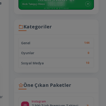
e
Kick Takipçi Hilesi
Kategoriler
Genel
144
Oyunlar
0
Sosyal Medya
10
Öne Çıkan Paketler
ar
Instagram
7.500 Türk Premium Takipçi