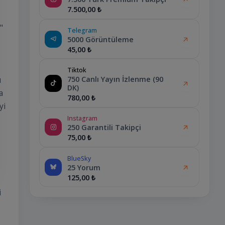
7.500,00 ₺
"
Telegram
5000 Görüntüleme
45,00 ₺
Tiktok
750 Canlı Yayın İzlenme (90
ı
DK)
a
780,00 ₺
yi
Instagram
250 Garantili Takipçi
75,00 ₺
BlueSky
25 Yorum
125,00 ₺
i