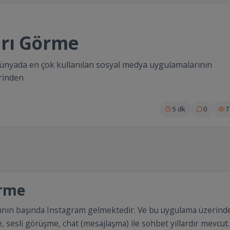
arı Görme
ünyada en çok kullanılan sosyal medya uygulamalarının
rinden
5 dk
0
7
örme
ının başında Instagram gelmektedir. Ve bu uygulama üzerind
sesli görüşme, chat (mesajlaşma) ile sohbet yıllardır mevcut.