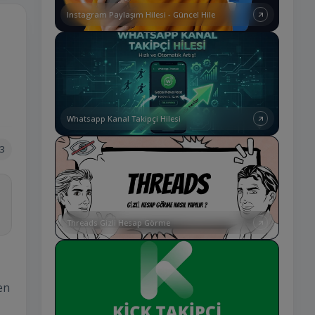
Instagram Paylaşım Hilesi - Güncel Hile
Whatsapp Kanal Takipçi Hilesi
3
Threads Gizli Hesap Görme
en