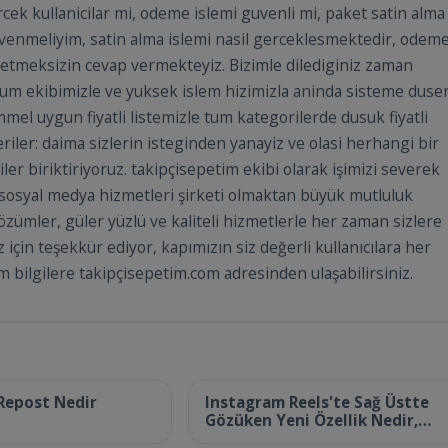
rcek kullanicilar mi, odeme islemi guvenli mi, paket satin alma
guvenmeliyim, satin alma islemi nasil gerceklesmektedir, odem
k etmeksizin cevap vermekteyiz. Bizimle dilediginiz zaman
imum ekibimizle ve yuksek islem hizimizla aninda sisteme duse
mel uygun fiyatli listemizle tum kategorilerde dusuk fiyatli
iler: daima sizlerin isteginden yanayiz ve olasi herhangi bir
er biriktiriyoruz. takipçisepetim ekibi olarak işimizi severek
n sosyal medya hizmetleri şirketi olmaktan büyük mutluluk
özümler, güler yüzlü ve kaliteli hizmetlerle her zaman sizlere
z için teşekkür ediyor, kapımızın siz değerli kullanıcılara her
 bilgilere takipçisepetim.com adresinden ulaşabilirsiniz.
 2025
24 Haziran 2025
Repost Nedir
Instagram Reels'te Sağ Üstte
Gözüken Yeni Özellik Nedir,
Nasıl Kapatılır?