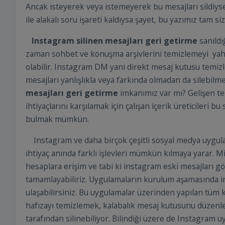
Ancak isteyerek veya istemeyerek bu mesajları sildiyse
ile alakalı soru işareti kaldıysa şayet, bu yazımız tam si
Instagram silinen mesajları geri getirme
sanıldı
zaman sohbet ve konuşma arşivlerini temizlemeyi yahut
olabilir. Instagram DM yani direkt mesaj kutusu temizl
mesajları yanlışlıkla veya farkında olmadan da silebilm
mesajları geri getirme
imkanımız var mı? Gelişen te
ihtiyaçlarını karşılamak için çalışan içerik üreticileri
bulmak mümkün.
Instagram ve daha birçok çeşitli sosyal medya uygulam
ihtiyaç anında farklı işlevleri mümkün kılmaya yarar. Mi
hesaplara erişim ve tabi ki instagram eski mesajları 
tamamlayabiliriz. Uygulamaların kurulum aşamasında inst
ulaşabilirsiniz. Bu uygulamalar üzerinden yapılan tüm 
hafızayı temizlemek, kalabalık mesaj kutusunu düzenlem
tarafından silinebiliyor. Bilindiği üzere de Instagram