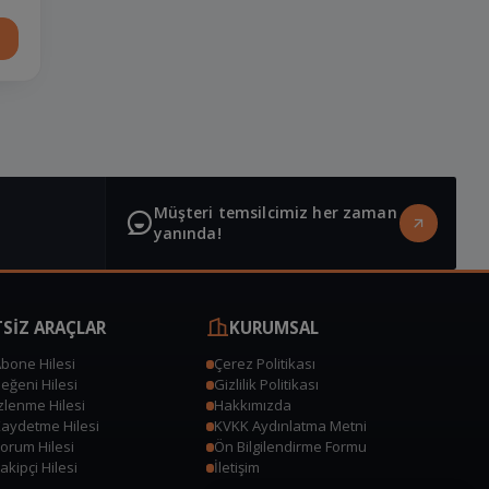
Canlı Destek
Çevrimiçi
Müşteri temsilcimiz her zaman
yanında!
SİZ ARAÇLAR
KURUMSAL
Abone Hilesi
Çerez Politikası
Beğeni Hilesi
Gizlilik Politikası
İzlenme Hilesi
Hakkımızda
Kaydetme Hilesi
KVKK Aydınlatma Metni
Yorum Hilesi
Ön Bilgilendirme Formu
akipçi Hilesi
İletişim