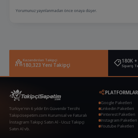
Yorumunuz yayınlanmadan önce onaya düşer.
Kazandırılan Takipçi
180K +
180,323 Yeni Takipçi
Sipariş T
PLATFORMLAR
Google Paketleri
Türkiye'nin 6 yıldır En Güvenilir Tercihi
Linkedin Paketleri
Pinterest Paketleri
Takipcisepetim.com Kurumsal ve Faturalı
Instagram Paketleri
İnstagram Takipçi Satın Al - Ucuz Takipçi
Youtube Paketleri
Satın Al vb.