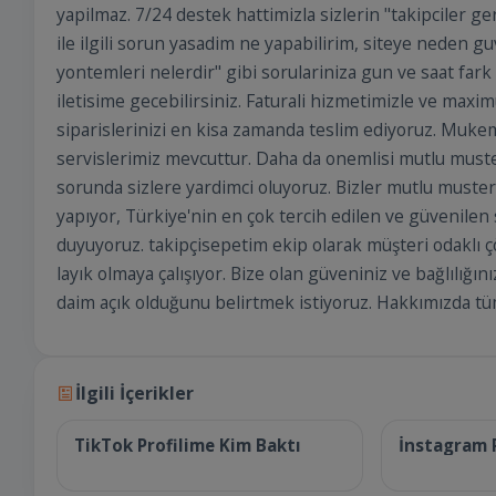
yapilmaz. 7/24 destek hattimizla sizlerin "takipciler ge
ile ilgili sorun yasadim ne yapabilirim, siteye neden 
yontemleri nelerdir" gibi sorulariniza gun ve saat far
iletisime gecebilirsiniz. Faturali hizmetimizle ve max
siparislerinizi en kisa zamanda teslim ediyoruz. Mukem
servislerimiz mevcuttur. Daha da onemlisi mutlu muster
sorunda sizlere yardimci oluyoruz. Bizler mutlu musteril
yapıyor, Türkiye'nin en çok tercih edilen ve güvenile
duyuyoruz. takipçisepetim ekip olarak müşteri odaklı ç
layık olmaya çalışıyor. Bize olan güveniniz ve bağlılığını
daim açık olduğunu belirtmek istiyoruz. Hakkımızda tüm
31 Temmuz 2025
25 Haziran
İlgili İçerikler
TikTok Profilime Kim Baktı
İnstagram 