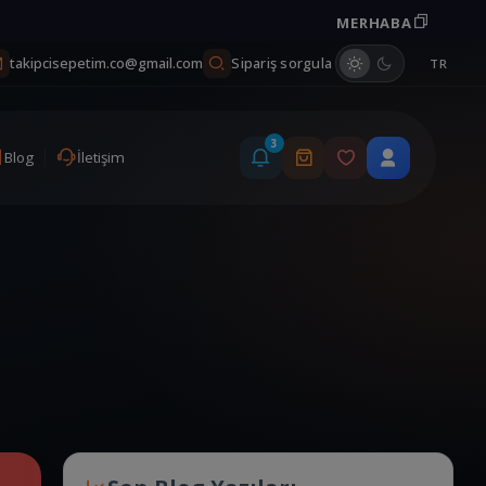
MERHABA
Kuponu kopyala
Sipariş sorgula
takipcisepetim.co@gmail.com
TR
3
Blog
İletişim