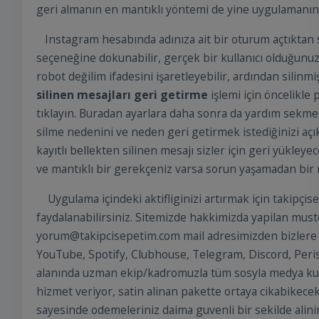
geri almanın en mantıklı yöntemi de yine uygulamanın 
Instagram hesabında adınıza ait bir oturum açtıktan s
seçeneğine dokunabilir, gerçek bir kullanıcı olduğunu
robot değilim ifadesini işaretleyebilir, ardından silinm
silinen mesajları geri getirme
işlemi için öncelikle 
tıklayın. Buradan ayarlara daha sonra da yardım sekmesi
silme nedenini ve neden geri getirmek istediğinizi açı
kayıtlı bellekten silinen mesajı sizler için geri yükleye
ve mantıklı bir gerekçeniz varsa sorun yaşamadan bir me
Uygulama içindeki aktifliginizi artırmak için takipçi
faydalanabilirsiniz. Sitemizde hakkimizda yapilan muste
yorum@takipcisepetim.com mail adresimizden bizlere ul
YouTube, Spotify, Clubhouse, Telegram, Discord, Peri
alanında uzman ekip/kadromuzla tüm sosyla medya kullan
hizmet veriyor, satin alinan pakette ortaya cikabikece
sayesinde odemeleriniz daima guvenli bir sekilde alini